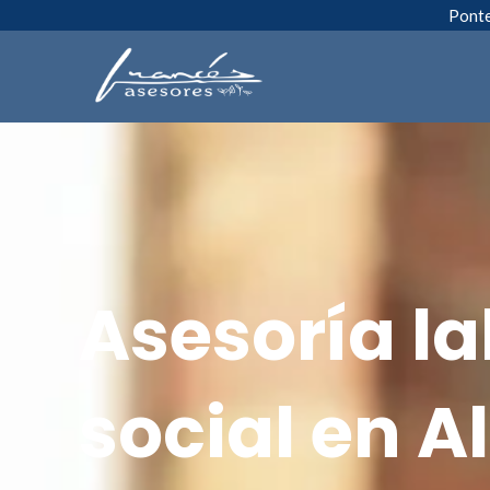
Ir
Ponte
al
contenido
Asesoría la
social en A