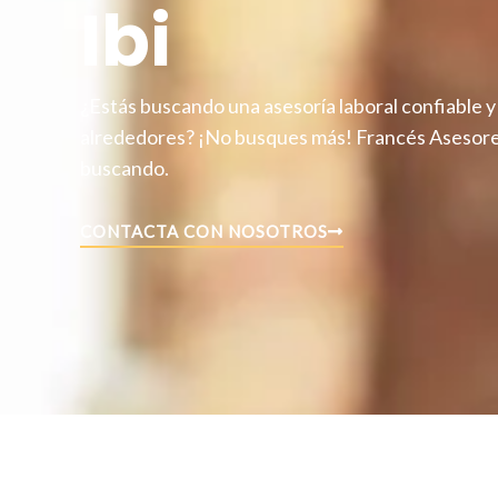
Ibi
¿Estás buscando una asesoría laboral confiable y
alrededores? ¡No busques más! Francés Asesore
buscando.
CONTACTA CON NOSOTROS