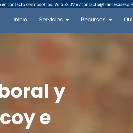
 en contacto con nosotros: 96 552 09 87
contacto@francesasesor
Inicio
Servicios
Recursos
Qu
boral y
lcoy e