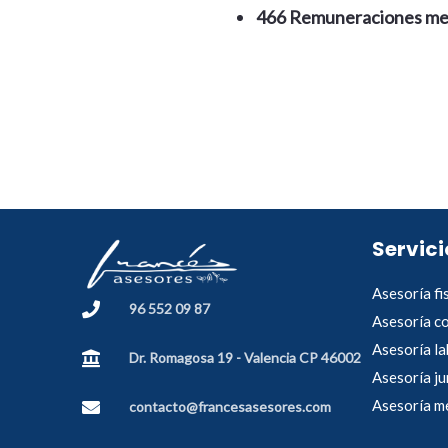
466 Remuneraciones medi
Servici
Asesoría fi
96 552 09 87
Asesoría c
Asesoría la
Dr. Romagosa 19 - Valencia CP 46002
Asesoría ju
Asesoría me
contacto@francesasesores.com