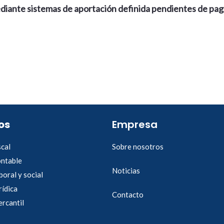
ante sistemas de aportación definida pendientes de pag
os
Empresa
scal
Sobre nosotros
ontable
Noticias
boral y social
rídica
Contacto
rcantil