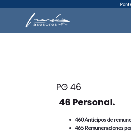
Ir
Ponte
al
contenido
PG 46
46 Personal.
460 Anticipos de remune
465 Remuneraciones pen