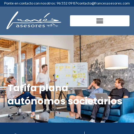
Ir
Ponte en contacto con nosotros: 96 552 09 87
contacto@francesasesores.com
al
contenido
Tarifa plana
autónomos societarios