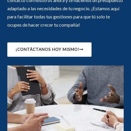
contacto con nosotros ahora y te hacemos un presupuesto
adaptado a las necesidades de tu negocio. ¡Estamos aquí
para facilitar
todas tus gestiones para que tú solo te
ocupes
de hacer crecer tu
c
o
mpañ
ía
!
¡CONTÁCTANOS HOY MISMO!