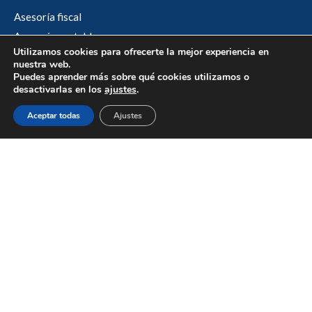
Asesoría fiscal
Asesoría contable
Utilizamos cookies para ofrecerte la mejor experiencia en
Asesoría laboral y social
nuestra web.
Asesoría jurídica
Puedes aprender más sobre qué cookies utilizamos o
desactivarlas en los
ajustes
.
Asesoría mercantil
Empresa
Aceptar todas
Ajustes
Sobre nosotros
Noticias
Contacto
Links de interés
Canal Denuncia
Aviso legal
Política de cookies
Política de privacidad