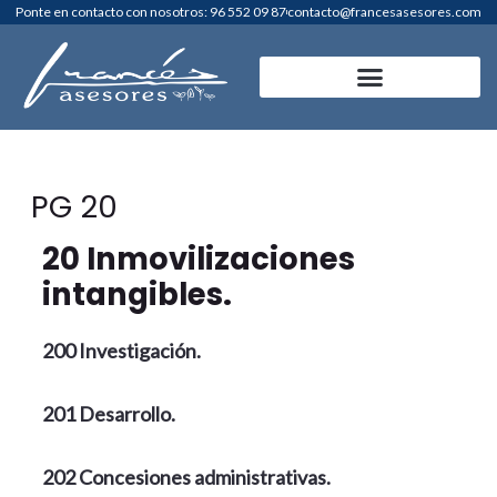
Ir
Ponte en contacto con nosotros: 96 552 09 87
contacto@francesasesores.com
al
contenido
PG 20
20 Inmovilizaciones
intangibles.
200 Investigación.
201 Desarrollo.
202 Concesiones administrativas.