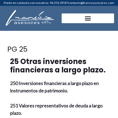
Ir
Ponte en contacto con nosotros: 96 552 09 87
contacto@francesasesores.com
al
contenido
PG 25
25 Otras inversiones
financieras a largo plazo.
250 Inversiones financieras a largo plazo en
instrumentos de patrimonio.
251 Valores representativos de deuda a largo
plazo.