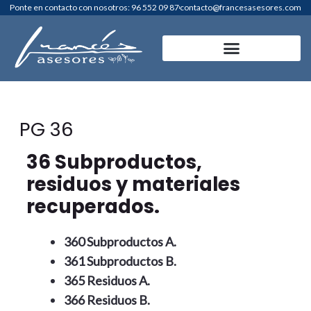
Ir
Ponte en contacto con nosotros: 96 552 09 87
contacto@francesasesores.com
al
contenido
PG 36
36 Subproductos,
residuos y materiales
recuperados.
360 Subproductos A.
361 Subproductos B.
365 Residuos A.
366 Residuos B.