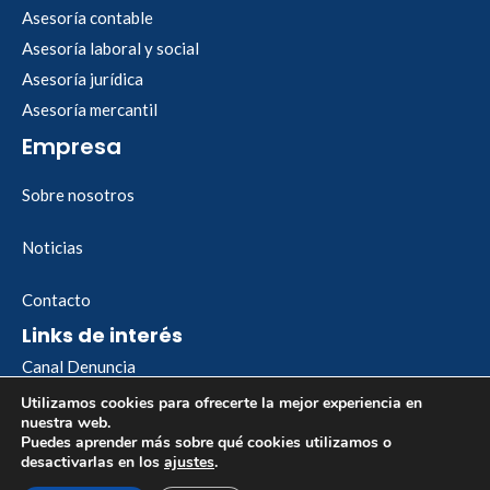
Asesoría contable
Asesoría laboral y social
Asesoría jurídica
Asesoría mercantil
Empresa
Sobre nosotros
Noticias
Contacto
Links de interés
Canal Denuncia
Utilizamos cookies para ofrecerte la mejor experiencia en
nuestra web.
Aviso legal
Política de cookies
Política de privacidad
Puedes aprender más sobre qué cookies utilizamos o
desactivarlas en los
ajustes
.
Copyright © 2023 Frances asesores · Design by 💛Baobab