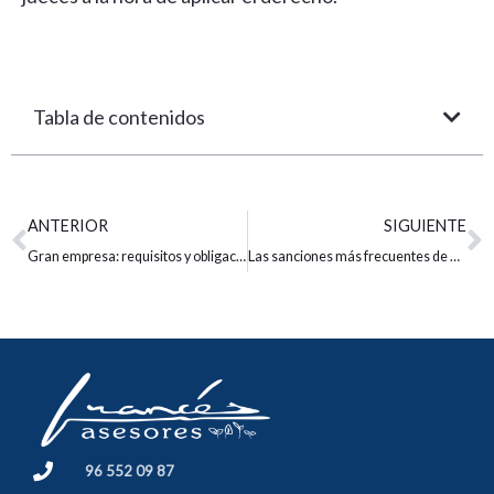
Tabla de contenidos
Ant
S
ANTERIOR
SIGUIENTE
Gran empresa: requisitos y obligaciones tributarias en España
Las sanciones más frecuentes de Hacienda y cómo evitarlas
96 552 09 87