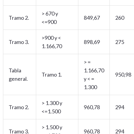
> 670 y
Tramo 2.
849,67
260
<=900
>900 y <
Tramo 3.
898,69
275
1.166,70
> =
Tabla
1.166,70
Tramo 1.
950,98
general.
y < =
1.300
> 1.300 y
Tramo 2.
960,78
294
<=1.500
> 1.500 y
Tramo 3.
960,78
294