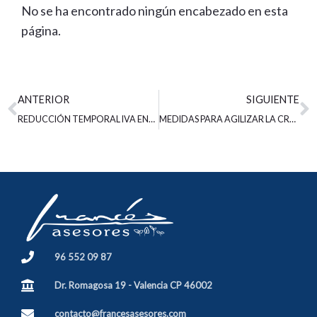
No se ha encontrado ningún encabezado en esta
página.
Ant
S
ANTERIOR
SIGUIENTE
REDUCCIÓN TEMPORAL IVA ENTREGAS, IMPORTACIONES Y ADQUISICIONES INRTRACOMUNITARIAS DE DETERMINADOS COMBUSTIBLES
MEDIDAS PARA AGILIZAR LA CREACIÓN DE EMPRESAS
96 552 09 87
Dr. Romagosa 19 - Valencia CP 46002
contacto@francesasesores.com